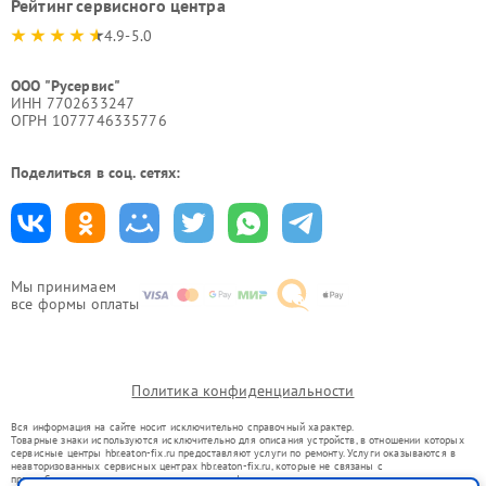
Рейтинг сервисного центра
4.9-5.0
ООО "Русервис"
ИНН 7702633247
ОГРН 1077746335776
Поделиться в соц. сетях:
Мы принимаем
все формы оплаты
Политика конфиденциальности
Вся информация на сайте носит исключительно справочный характер.
Товарные знаки используются исключительно для описания устройств, в отношении которых
сервисные центры hbr.eaton-fix.ru предоставляют услуги по ремонту. Услуги оказываются в
неавторизованных сервисных центрах hbr.eaton-fix.ru, которые не связаны с
правообладателями товарных знаков или их официальными представителями.