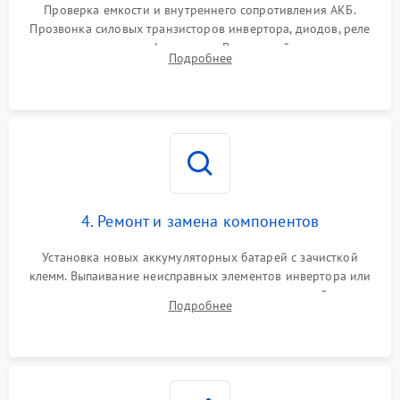
от перегрузок
Проверка емкости и внутреннего сопротивления АКБ.
Прозвонка силовых транзисторов инвертора, диодов, реле
Неисправность системы
переключения и трансформатора. Визуальный поиск вздутых
Подробнее
защиты от короткого
1500 ₽
Подробнее →
конденсаторов и прогаров на печатной плате.
замыкания
Повреждение системы
1000 ₽
Подробнее →
защиты от перегрева
Неисправность системы
защиты от
1500 ₽
Подробнее →
перенапряжения
4. Ремонт и замена компонентов
Установка новых аккумуляторных батарей с зачисткой
клемм. Выпаивание неисправных элементов инвертора или
цепи зарядки и монтаж новых радиодеталей.
Подробнее
Восстановление поврежденных токоведущих дорожек и
замена реле.