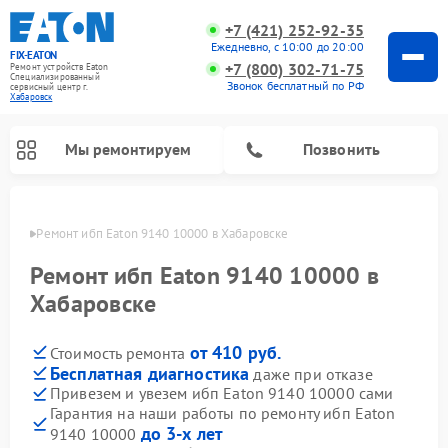
+7 (421) 252-92-35
Ежедневно, с 10:00 до 20:00
FIX-EATON
+7 (800) 302-71-75
Ремонт устройств Eaton
Специализированный
Звонок бесплатный по РФ
cервисный центр г.
Хабаровск
Мы ремонтируем
Позвонить
овске
Ремонт ибп Eaton 9140 10000 в Хабаровске
Ремонт ибп Eaton 9140 10000 в
Хабаровске
от 410 руб.
Стоимость ремонта
Бесплатная диагностика
даже при отказе
Привезем и увезем ибп Eaton 9140 10000 сами
Гарантия на наши работы по ремонту ибп Eaton
до 3-х лет
9140 10000