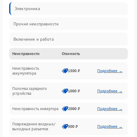
Электроника
Прочие неисправности
Включение и работа
Неисправности
Стоимость
Работа с нагрузкой
Неисправность
Звук и индикация
1500 ₽
Подробнее →
аккумулятора
Питание и режимы
Поломка зарядного
1000 ₽
Подробнее →
устройства
Интерфейсы и связь
Неисправность инвертора
2000 ₽
Подробнее →
Температура и эксплуатация
Повреждение входных/
500 ₽
Подробнее →
выходных разъемов
Механические повреждения