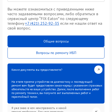
Вы можете ознакомиться с приведенными ниже
часто задаваемыми вопросами, либо обратиться в
сервисный центр “FIX-Eaton” по следующему
телефону
+7 (421) 252-92-35
если не нашли ответ на
свой вопрос.
Общие вопросы
Вопросы по ремонту ИБП
Какие документы вы предоставляете?
На этапе приема устройства на диагностику и последующий
ремонт вам будет предоставлен заказ-наряд с указанием страховых
обязательств на ваше устройство. Далее, после выполнения работ
по ремонту техники, вы получите акт выполненных работ и
гарантийный талон.
Я уже знаю в чем неисправность и какой
ремонт необходим. Для чего проводить