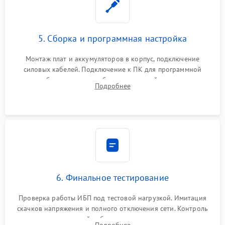
5. Сборка и программная настройка
Монтаж плат и аккумуляторов в корпус, подключение
силовых кабелей. Подключение к ПК для программной
калибровки констант батареи, настройки порогов
Подробнее
срабатывания AVR и сброса счетчиков старения АКБ.
6. Финальное тестирование
Проверка работы ИБП под тестовой нагрузкой. Имитация
скачков напряжения и полного отключения сети. Контроль
времени автономной работы, температурного режима и
Подробнее