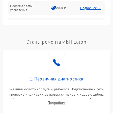
Поломка платы
Механика
2000 ₽
Подробнее →
управления
Неисправность
3000 ₽
Подробнее →
трансформатора
Повреждение
Этапы ремонта ИБП Eaton
500 ₽
Подробнее →
конденсаторов
Поломка предохранителя
100 ₽
Подробнее →
Неисправность системы
1000 ₽
Подробнее →
охлаждения
1. Первичная диагностика
Неисправность
500 ₽
Подробнее →
Внешний осмотр корпуса и разъемов. Подключение к сети,
индикаторов
проверка индикации, звуковых сигналов и кодов ошибок.
Измерение входного и выходного напряжения. Оценка
Поломка фильтров
Подробнее
1000 ₽
Подробнее →
реакции ИБП на отключение основного питания без
(EMI/EMC)
нагрузки.