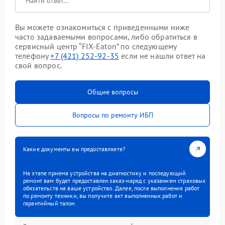
Вы можете ознакомиться с приведенными ниже
часто задаваемыми вопросами, либо обратиться в
сервисный центр “FIX-Eaton” по следующему
телефону
+7 (421) 252-92-35
если не нашли ответ на
свой вопрос.
Общие вопросы
Вопросы по ремонту ИБП
Какие документы вы предоставляете?
На этапе приема устройства на диагностику и последующий
ремонт вам будет предоставлен заказ-наряд с указанием страховых
обязательств на ваше устройство. Далее, после выполнения работ
по ремонту техники, вы получите акт выполненных работ и
гарантийный талон.