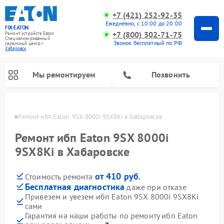
+7 (421) 252-92-35
Ежедневно, с 10:00 до 20:00
FIX-EATON
+7 (800) 302-71-75
Ремонт устройств Eaton
Специализированный
Звонок бесплатный по РФ
cервисный центр г.
Хабаровск
Мы ремонтируем
Позвонить
овске
Ремонт ибп Eaton  9SX 8000i 9SX8Ki в Хабаровске
Ремонт ибп Eaton 9SX 8000i
9SX8Ki в Хабаровске
от 410 руб.
Стоимость ремонта
Бесплатная диагностика
даже при отказе
Привезем и увезем ибп Eaton 9SX 8000i 9SX8Ki
сами
Гарантия на наши работы по ремонту ибп Eaton