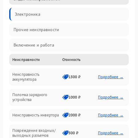
Электроника
Прочие неисправности
Включение и работа
Неисправности
Стоимость
Работа с нагрузкой
Неисправность
Звук и индикация
1500 ₽
Подробнее →
аккумулятора
Питание и режимы
Поломка зарядного
1000 ₽
Подробнее →
устройства
Интерфейсы и связь
Неисправность инвертора
2000 ₽
Подробнее →
Температура и эксплуатация
Повреждение входных/
500 ₽
Подробнее →
выходных разъемов
Механические повреждения