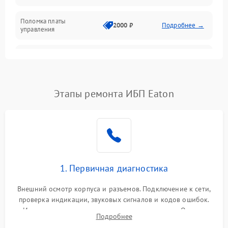
Поломка платы
Механика
2000 ₽
Подробнее →
управления
Неисправность
3000 ₽
Подробнее →
трансформатора
Повреждение
Этапы ремонта ИБП Eaton
500 ₽
Подробнее →
конденсаторов
Поломка предохранителя
100 ₽
Подробнее →
Неисправность системы
1000 ₽
Подробнее →
охлаждения
1. Первичная диагностика
Неисправность
500 ₽
Подробнее →
Внешний осмотр корпуса и разъемов. Подключение к сети,
индикаторов
проверка индикации, звуковых сигналов и кодов ошибок.
Измерение входного и выходного напряжения. Оценка
Поломка фильтров
Подробнее
1000 ₽
Подробнее →
реакции ИБП на отключение основного питания без
(EMI/EMC)