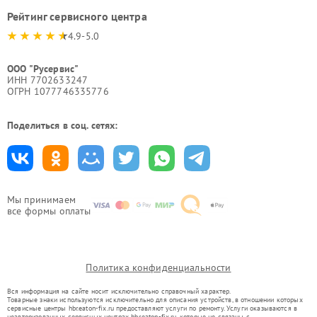
Рейтинг сервисного центра
4.9-5.0
ООО "Русервис"
ИНН 7702633247
ОГРН 1077746335776
Поделиться в соц. сетях:
Мы принимаем
все формы оплаты
Политика конфиденциальности
Вся информация на сайте носит исключительно справочный характер.
Товарные знаки используются исключительно для описания устройств, в отношении которых
сервисные центры hbr.eaton-fix.ru предоставляют услуги по ремонту. Услуги оказываются в
неавторизованных сервисных центрах hbr.eaton-fix.ru, которые не связаны с