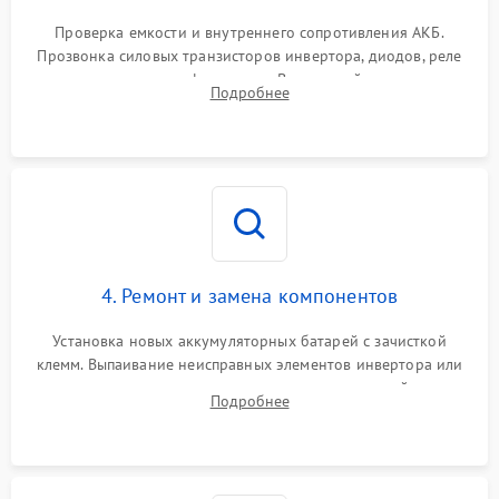
Поломка системы защиты
1000 ₽
Подробнее →
от перегрузок
Проверка емкости и внутреннего сопротивления АКБ.
Прозвонка силовых транзисторов инвертора, диодов, реле
Неисправность системы
переключения и трансформатора. Визуальный поиск вздутых
Подробнее
защиты от короткого
1500 ₽
Подробнее →
конденсаторов и прогаров на печатной плате.
замыкания
Повреждение системы
1000 ₽
Подробнее →
защиты от перегрева
Неисправность системы
защиты от
1500 ₽
Подробнее →
перенапряжения
4. Ремонт и замена компонентов
Установка новых аккумуляторных батарей с зачисткой
клемм. Выпаивание неисправных элементов инвертора или
цепи зарядки и монтаж новых радиодеталей.
Подробнее
Восстановление поврежденных токоведущих дорожек и
замена реле.